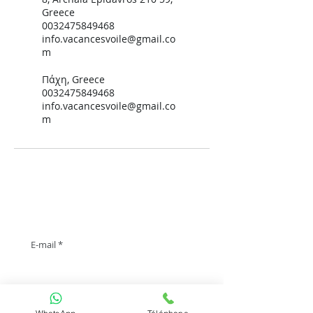
Greece
0032475849468
info.vacancesvoile@gmail.co
m
Πάχη, Greece
0032475849468
info.vacancesvoile@gmail.co
m
Recevez nos offres et promotions en exclusivité
!
Envoyer
J’accepte les termes et conditions de vie privée
Voir les conditions d'utilisation