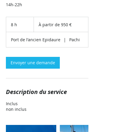
14h-22h
À
partir
8 h
8
À partir de 950 €
de
950
h
euros
Port de l'ancien Epidaure
|
Pachi
Envoyer une demande
Description du service
Inclus
non inclus