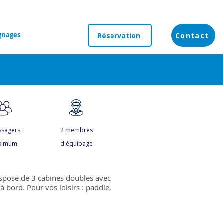
gnages
Réservation
Contact
ssagers
2 membres
ximum
d'équipage
ispose de 3 cabines doubles avec
à bord. Pour vos loisirs : paddle,