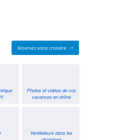
Réservez votre croisière
trique
Photos et vidéos de vos
2V
vacances en drône
e
Ventilateurs dans les
chambres