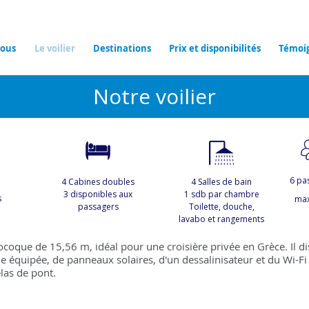
ous
Le voilier
Destinations
Prix et disponibilités
Témoi
Notre voilier
6 pa
4 Cabines doubles
4 Salles de bain
3 disponibles aux
1 sdb par chambre
s
ma
passagers
Toilette, douche,
lavabo et rangements
ocoque de 15,56 m, idéal pour une croisière privée en Grèce. Il d
ne équipée, de panneaux solaires, d'un dessalinisateur et du Wi-Fi 
las de pont.