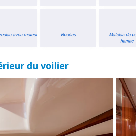
odiac avec moteur
Bouées
Matelas de po
hamac
érieur du voilier