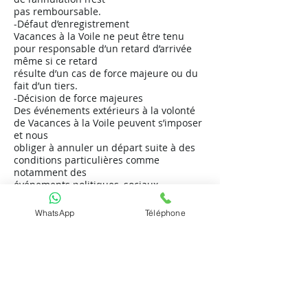
pas remboursable.
-Défaut d’enregistrement
Vacances à la Voile ne peut être tenu
pour responsable d’un retard d’arrivée
même si ce retard
résulte d’un cas de force majeure ou du
fait d’un tiers.
-Décision de force majeures
Des événements extérieurs à la volonté
de Vacances à la Voile peuvent s’imposer
et nous
obliger à annuler un départ suite à des
conditions particulières comme
notamment des
événements politiques, sociaux,
pandémiques (fermeture des frontières)
ou des conditions
WhatsApp
Téléphone
météorologiques extrêmes. La croisière
sera alors reportée.
Le nombre de nuits passées sur place ne
correspond pas nécessairement à un
nombre de
journées entières. En cas de départ tardif
où retour matinal, aucun remboursement