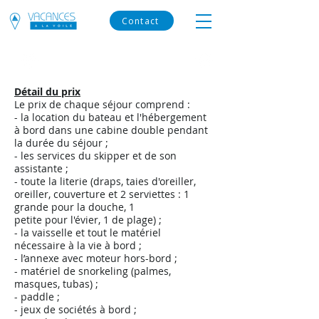
Contact
Conditions de vente et de vie à bord
Détail du prix
Le prix de chaque séjour comprend :
- la location du bateau et l'hébergement
à bord dans une cabine double pendant
la durée du séjour ;
- les services du skipper et de son
assistante ;
- toute la literie (draps, taies d'oreiller,
oreiller, couverture et 2 serviettes : 1
grande pour la douche, 1
petite pour l'évier, 1 de plage) ;
- la vaisselle et tout le matériel
nécessaire à la vie à bord ;
- l’annexe avec moteur hors-bord ;
- matériel de snorkeling (palmes,
masques, tubas) ;
- paddle ;
- jeux de sociétés à bord ;