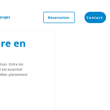
gnages
Réservation
Contact
ère en
ion. Entre les 
 est essentiel 
ofiter pleinement 