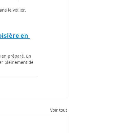
ns le voilier.
isière en 
bien préparé. En 
iter pleinement de 
Voir tout