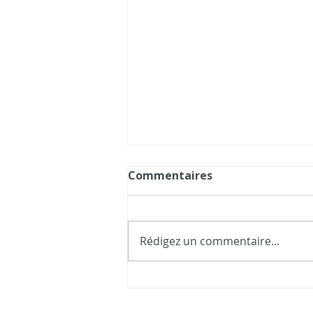
Commentaires
Rédigez un commentaire...
Pourquoi la vie en voilier
reconnecte à l’essentiel