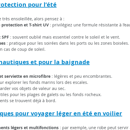
rotection pour l’été
 très ensoleillée, alors pensez à :
protection et T-shirt UV 
: privilégiez une formule résistante à l’ea
c SPF
 : souvent oublié mais essentiel contre le soleil et le vent.
ues
 : pratique pour les soirées dans les ports ou les zones boisées.
en cas de coup de soleil.
nautiques et pour la baignade
et serviette en microfibre
 : légères et peu encombrantes.
our explorer les fonds marins lors des escales.
garder vos objets de valeur au sec.
 utiles pour les plages de galets ou les fonds rocheux.
ents se trouvent déjà à bord.
iques pour voyager léger en été en voilier
ments légers et multifonctions
 : par exemple, une robe peut servir 