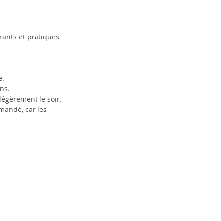
rants et pratiques 
e.
ns.
 légèrement le soir.
mandé, car les 