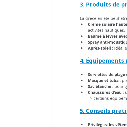
3. Produits de p
La Grèce en été peut être
Crème solaire haute 
activités nautiques.
Baume à lèvres ave
Spray anti-moustiq
Après-soleil 
: idéal 
4. Équipements 
Serviettes de plage 
Masque et tuba
 : p
Sac étanche
 : pour 
Chaussures d’eau
 :
=> certains équipem
5. Conseils prat
Privilégiez les vête