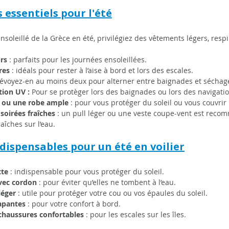
 essentiels pour l'été
nsoleillé de la Grèce en été, privilégiez des vêtements légers, respi
rs 
: parfaits pour les journées ensoleillées.
res
 : idéals pour rester à l’aise à bord et lors des escales.
révoyez-en au moins deux pour alterner entre baignades et séchag
ion UV : 
Pour se protèger lors des baignades ou lors des navigatio
 ou une robe ample
 : pour vous protéger du soleil ou vous couvrir
soirées fraîches
 : un pull léger ou une veste coupe-vent est recom
aîches sur l’eau.
ndispensables pour un été en voilier
tte
 : indispensable pour vous protéger du soleil.
avec cordon
 : pour éviter qu’elles ne tombent à l’eau.
léger
 : utile pour protéger votre cou ou vos épaules du soleil.
apantes
 : pour votre confort à bord.
chaussures confortables
 : pour les escales sur les îles.