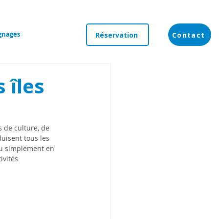
gnages
Réservation
Contact
 îles
 de culture, de 
duisent tous les 
ou simplement en 
ivités 