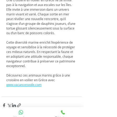
Une croisière en voilier en Grèce ne se limite 
pas à la navigation et aux escales sur les îles. 
Elle invite à une immersion dans un univers 
marin vivant et varié. Chaque sortie en mer 
peut révéler une nouvelle rencontre, qu’il 
s’agisse d’un groupe de dauphins joueurs, d’une 
tortue glissant silencieusement sous la surface 
ou d’un banc de poissons colorés.
Cette diversité marine enrichit l’expérience de 
voyage et sensibilise à la nécessité de protéger 
ces milieux naturels. En respectant la faune et 
en adoptant une attitude responsable, chaque 
navigateur contribue à préserver ce patrimoine 
exceptionnel.
Découvrez ces animaux marins grâce à une 
croisière en voilier en Grèce avec 
www.vacancesvoile.com