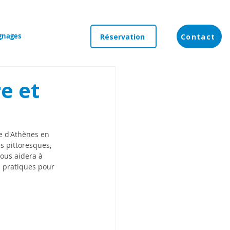
gnages
Réservation
Contact
re et
e d'Athènes en 
s pittoresques, 
ous aidera à 
s pratiques pour 