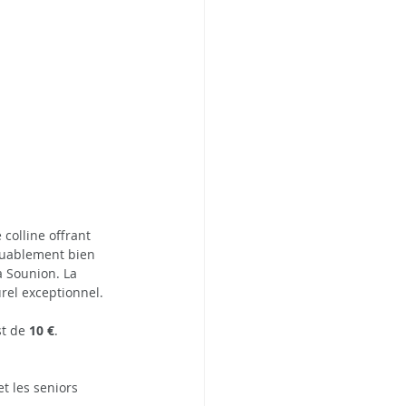
colline offrant 
quablement bien 
à Sounion. La 
urel exceptionnel.
t de 
10 €
.
t les seniors 