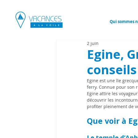
Qui sommes n
2 juin
Egine, G
conseils
Egine est une île grecq
ferry. Connue pour son r
Egine attire les voyageu
découvrir les incontourna
profiter pleinement de v
Que voir à E
Le temple d’Aph