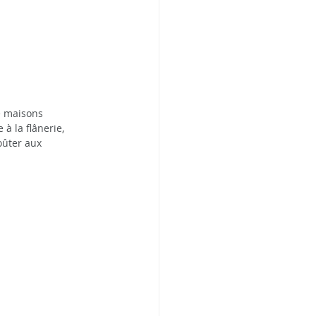
e maisons 
 à la flânerie, 
oûter aux 