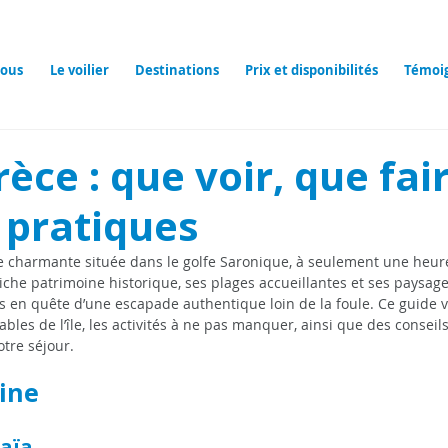
ous
Le voilier
Destinations
Prix et disponibilités
Témoi
rèce : que voir, que fai
 pratiques
ue charmante située dans le golfe Saronique, à seulement une heur
iche patrimoine historique, ses plages accueillantes et ses paysage
rs en quête d’une escapade authentique loin de la foule. Ce guide v
bles de l’île, les activités à ne pas manquer, ainsi que des conseil
otre séjour.
gine
aïa