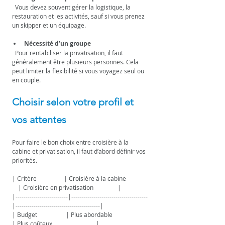
  Vous devez souvent gérer la logistique, la 
restauration et les activités, sauf si vous prenez 
un skipper et un équipage.
Nécessité d’un groupe
  Pour rentabiliser la privatisation, il faut 
généralement être plusieurs personnes. Cela 
peut limiter la flexibilité si vous voyagez seul ou 
en couple.
Choisir selon votre profil et 
vos attentes
Pour faire le bon choix entre croisière à la 
cabine et privatisation, il faut d’abord définir vos 
priorités.
| Critère                  | Croisière à la cabine              
    | Croisière en privatisation                |
|--------------------------|--------------------------------------
|------------------------------------------|
| Budget                   | Plus abordable                       
| Plus coûteux                             |