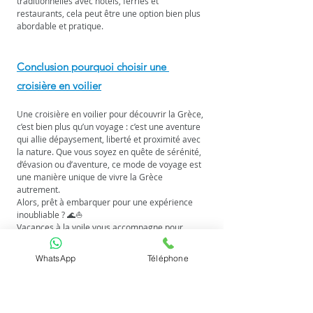
traditionnelles avec hôtels, ferries et 
restaurants, cela peut être une option bien plus 
abordable et pratique.
Conclusion pourquoi choisir une 
croisière en voilier
Une croisière en voilier pour découvrir la Grèce, 
c’est bien plus qu’un voyage : c’est une aventure 
qui allie dépaysement, liberté et proximité avec 
la nature. Que vous soyez en quête de sérénité, 
d’évasion ou d’aventure, ce mode de voyage est 
une manière unique de vivre la Grèce 
autrement.
Alors, prêt à embarquer pour une expérience 
inoubliable ? 🌊⛵
Vacances à la voile vous accompagne pour 
créer votre croisière personnalisée : 
www.vacancesvoile.com
WhatsApp
Téléphone